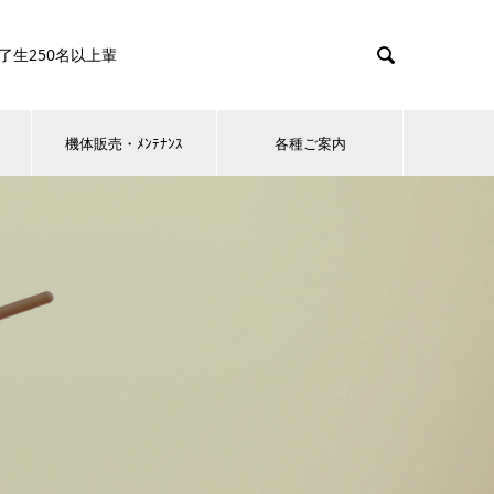

0名以上輩
機体販売・ﾒﾝﾃﾅﾝｽ
各種ご案内