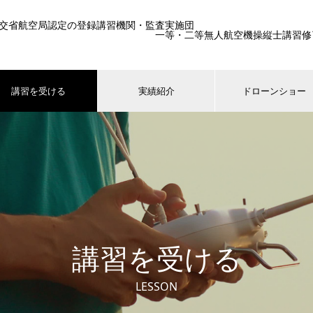
交省航空局認定の登録講習機関・監査実施団
一等・二等無人航空機操縦士講習修了生25
講習を受ける
実績紹介
ドローンショー
講習を受ける
LESSON