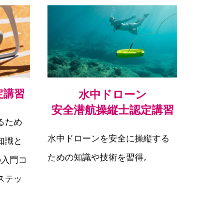
定講習
水中ドローン
安全潜航操縦士認定講習
るため
水中ドローンを安全に操縦する
知識と
ための知識や技術を習得
。
の入門コ
ステッ