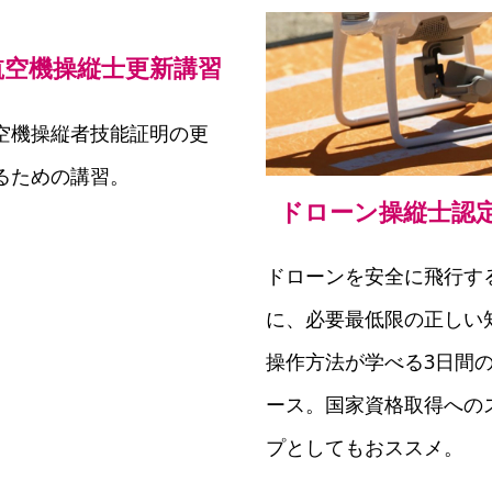
航空機操縦士更新講習
空機操縦者技能証明の更
るための講習。
ドローン操縦士認
ドローンを安全に飛行す
に、
必要最低限の正しい
操作方法が学べる
3日間
ース。国家資格取得への
プとしてもおススメ。