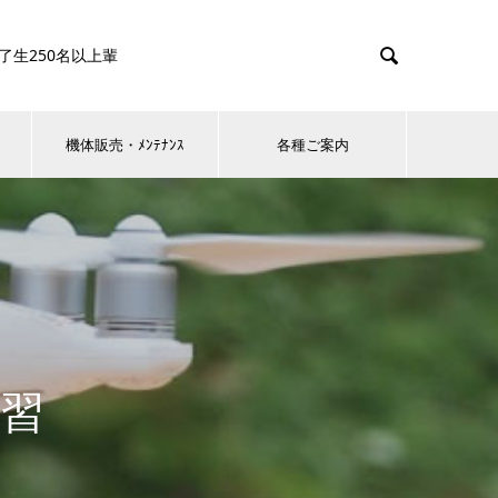

0名以上輩
機体販売・ﾒﾝﾃﾅﾝｽ
各種ご案内
習