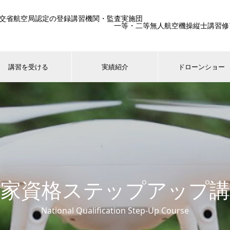
交省航空局認定の登録講習機関・監査実施団
一等・二等無人航空機操縦士講習修了生25
講習を受ける
実績紹介
ドローンショー
国家資格ステップアップ講
National Qualification Step-Up Course