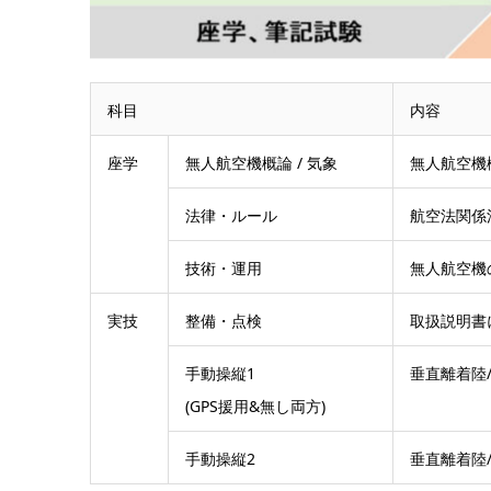
科目
内容
座学
無人航空機概論 / 気象
無人航空機
法律・ルール
航空法関係
技術・運用
無人航空機
実技
整備・点検
取扱説明書
手動操縦1
垂直離着陸/
(GPS援用&無し両方)
手動操縦2
垂直離着陸