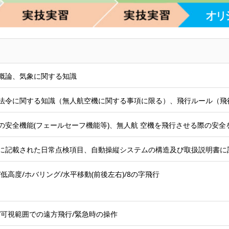
概論、気象に関する知識
法令に関する知識（無人航空機に関する事項に限る）、飛行ルール（飛
の安全機能(フェールセーフ機能等)、無人航 空機を飛行させる際の安
に記載された日常点検項目、自動操縦システムの構造及び取扱説明書に
低高度/ホバリング/水平移動(前後左右)/8の字飛行
/可視範囲での遠方飛行/緊急時の操作