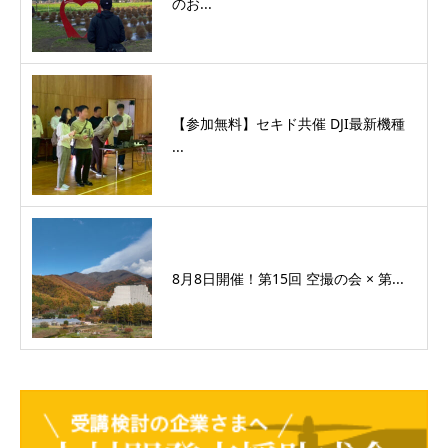
のお...
【参加無料】セキド共催 DJI最新機種
...
8月8日開催！第15回 空撮の会 × 第...