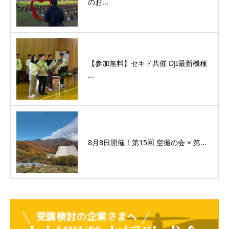
のお...
【参加無料】セキド共催 DJI最新機種
...
8月8日開催！第15回 空撮の会 × 第...