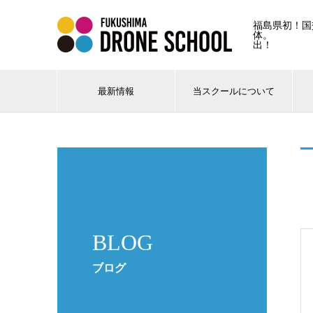
福島県初！国
体。 
出！
最新情報
当スクールについて
BLOG
ブログ