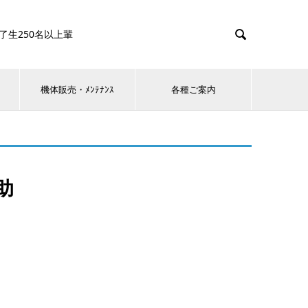

0名以上輩
機体販売・ﾒﾝﾃﾅﾝｽ
各種ご案内
助