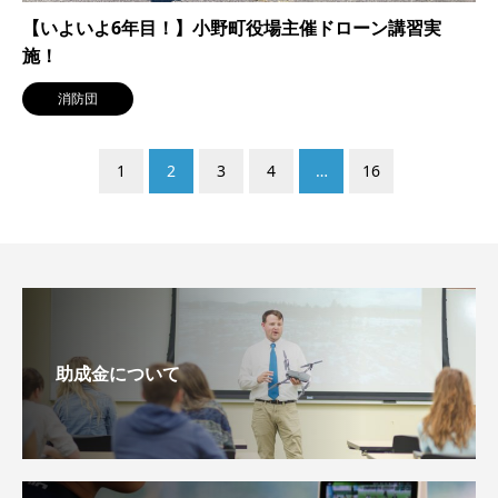
【いよいよ6年目！】小野町役場主催ドローン講習実
施！
消防団
1
2
3
4
…
16
助成金について