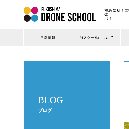
福島県初！国
体。 
出！
最新情報
当スクールについて
BLOG
ブログ