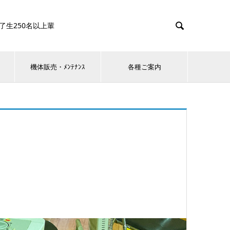

0名以上輩
機体販売・ﾒﾝﾃﾅﾝｽ
各種ご案内