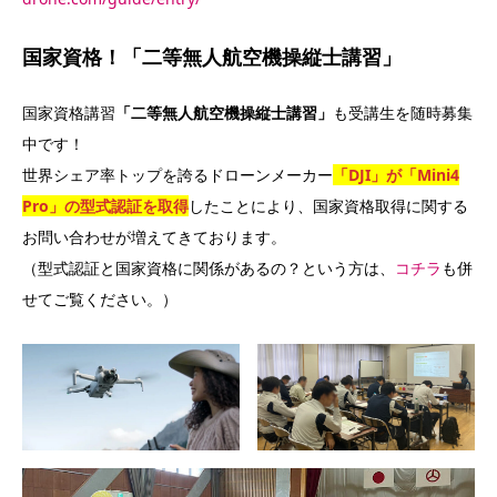
国家資格！「二等無人航空機操縦士講習」
国家資格講習
「二等無人航空機操縦士講習」
も受講生を随時募集
中です！
世界シェア率トップを誇るドローンメーカー
「DJI」が「Mini4
Pro」の型式認証を取得
したことにより、国家資格取得に関する
お問い合わせが増えてきております。
（型式認証と国家資格に関係があるの？という方は、
コチラ
も併
せてご覧ください。）