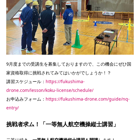
9月度までの受講生を募集しておりますので、この機会にぜひ国
家資格取得に挑戦されてみてはいかがでしょうか！？
講習スケジュール：
https://fukushima-
drone.com/lesson/koku-license/schedule/
お申込みフォーム：
https://fukushima-drone.com/guide/nq-
entry/
挑戦者求ム！「一等無人航空機操縦士講習」
二等に続き、
一等無人航空機操縦士講習も開講
します！