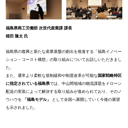
福島県商工労働部 次世代産業課 課長
植田 隆太 氏
福島県の復興と新たな産業基盤の創出を推進する「福島イノベー
ション・コースト構想」の取り組みについてお話しいただきまし
た。
また、通常より柔軟な規制緩和や制度改革が可能な
国家戦略特区
に指定されている福島県
では、中山間地域の物流課題をドローン
配送の実装によって解決する取り組みが進められており、そのノ
ウハウを
「福島モデル」
として全国へ展開していく今後の展望
も示されました。