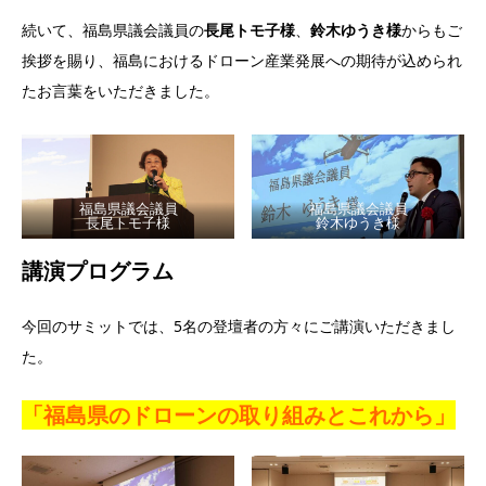
続いて、福島県議会議員の
長尾トモ子様
、
鈴木ゆうき様
からもご
挨拶を賜り、福島におけるドローン産業発展への期待が込められ
たお言葉をいただきました。
福島県議会議員
福島県議会議員
長尾トモ子様
鈴木ゆうき様
講演プログラム
今回のサミットでは、5名の登壇者の方々にご講演いただきまし
た。
「福島県のドローンの取り組みとこれから」