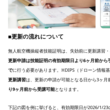
■更新の流れについて
無人航空機操縦者技能証明は、失効前に更新講習・
更新申請は技能証明の有効期限日より6ヶ月前から
で
に行う必要があります。※DIPS（ドローン情報
更新講習
は、更新の申請が可能となる日から3ヶ月
り9ヶ月前から受講可能
となります。
下記の図を例に挙げると、有効期限日が2026/1/2