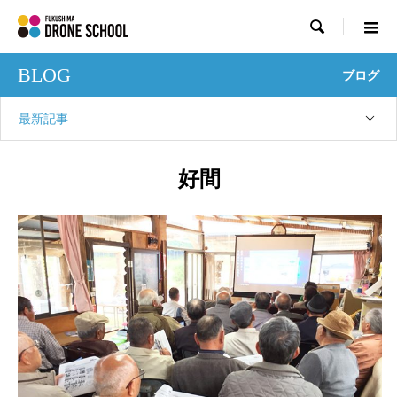

BLOG
ブログ
最新記事
好間