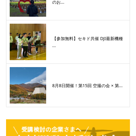
のお...
【参加無料】セキド共催 DJI最新機種
...
8月8日開催！第15回 空撮の会 × 第...