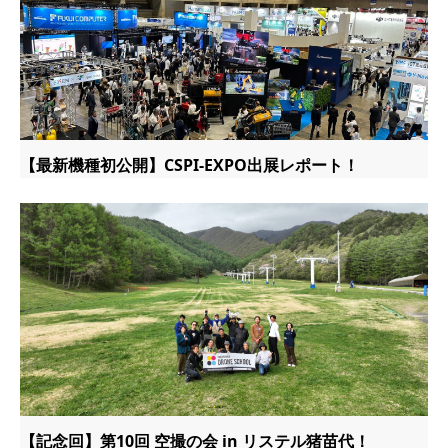
【最新機種初公開】CSPI-EXPO出展レポート！
【記念回】第10回 空撮の会 in リステル猪苗代！