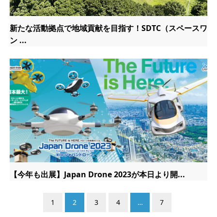
新たな活動拠点で地域貢献を目指す！SDTC（スペースワ
ン ...
【今年も出展】Japan Drone 2023が本日より開...
1
2
3
4
…
7