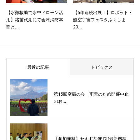
【水難救助で水中ドローン活
【6年連続出展！】ロボット・
用】猪苗代湖にて会津消防本
航空宇宙フェスタふくしま
部と...
20...
最近の記事
トピックス
第15回空撮の会 雨天のため開催中止
のお...
【参加無料】セキド共催 DJI最新機種