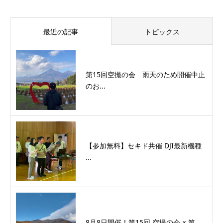
最近の記事
トピックス
第15回空撮の会 雨天のため開催中止
のお...
【参加無料】セキド共催 DJI最新機種
...
8月8日開催！第15回 空撮の会 × 第...