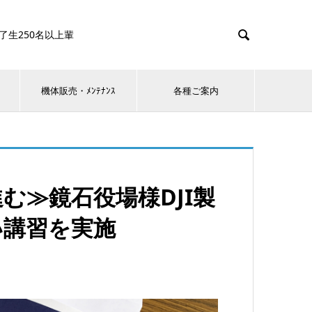

0名以上輩
機体販売・ﾒﾝﾃﾅﾝｽ
各種ご案内
む≫鏡石役場様DJI製
い講習を実施