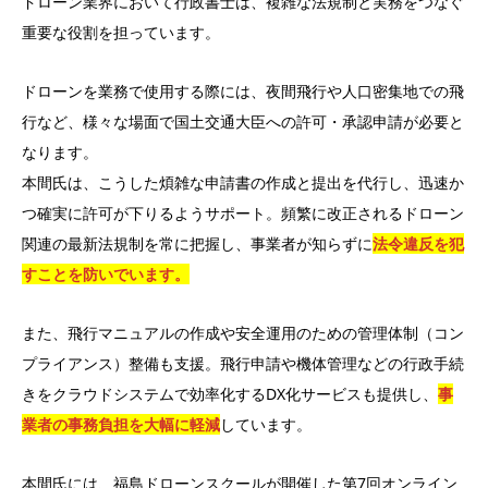
ドローン業界において行政書士は、複雑な法規制と実務をつなぐ
重要な役割を担っています。
ドローンを業務で使用する際には、夜間飛行や人口密集地での飛
行など、様々な場面で国土交通大臣への許可・承認申請が必要と
なります。
本間氏は、こうした煩雑な申請書の作成と提出を代行し、迅速か
つ確実に許可が下りるようサポート。頻繁に改正されるドローン
関連の最新法規制を常に把握し、事業者が知らずに
法令違反を犯
すことを防いでいます。
また、飛行マニュアルの作成や安全運用のための管理体制（コン
プライアンス）整備も支援。飛行申請や機体管理などの行政手続
きをクラウドシステムで効率化するDX化サービスも提供し、
事
業者の事務負担を大幅に軽減
しています。
本間氏には、福島ドローンスクールが開催した第7回オンライン