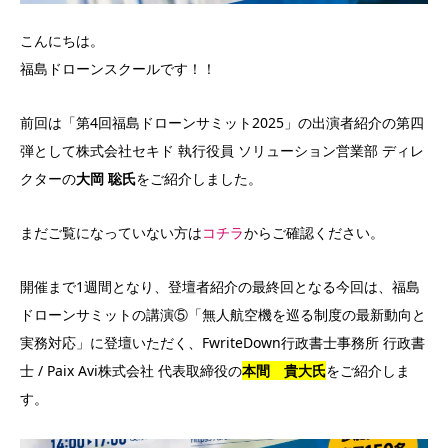
こんにちは。
福島ドローンスクールです！！
前回は「第4回福島ドローンサミット2025」の出演者紹介の第四
弾として株式会社セキド 執行役員 ソリューション営業部 ディレ
クターの
大岡 聡氏
をご紹介しました。
まだご覧になっていない方は
コチラ
からご確認ください。
開催まで1週間となり、登壇者紹介の最終回となる今回は、福島
ドローンサミットの講演⑤「無人航空機を巡る制度の最新動向と
実務対応」に登壇いただく、FwriteDown行政書士事務所 行政書
士 / Paix Avi株式会社 代表取締役の
本間 貴大氏
をご紹介しま
す。