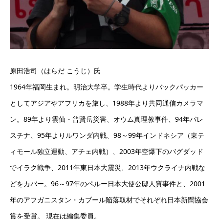
原田浩司（はらだ こうじ）氏
1964年福岡生まれ。明治大学卒。学生時代よりバックパッカー
としてアジアやアフリカを旅し、1988年より共同通信カメラマ
ン。89年より雲仙・普賢岳災害、オウム真理教事件、94年パレ
スチナ、95年よりルワンダ内戦、98～99年インドネシア（東テ
ィモール独立運動、アチェ内戦）、2003年空爆下のバグダッド
でイラク戦争、2011年東日本大震災、2013年ウクライナ内戦な
どをカバー。96～97年のペルー日本大使公邸人質事件と、2001
年のアフガニスタン・カブール陥落取材でそれぞれ日本新聞協会
賞を受賞。 現在は編集委員。