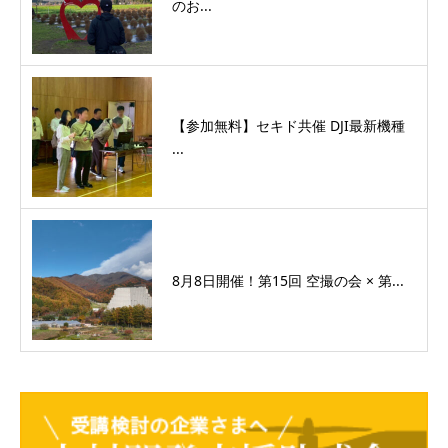
のお...
【参加無料】セキド共催 DJI最新機種
...
8月8日開催！第15回 空撮の会 × 第...