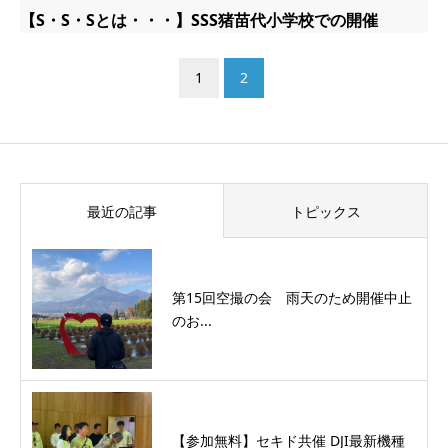
【S・S・Sとは・・・】SSS猪苗代小学校での開催
1
2
最近の記事
トピックス
第15回空撮の会 雨天のため開催中止
のお...
【参加無料】セキド共催 DJI最新機種