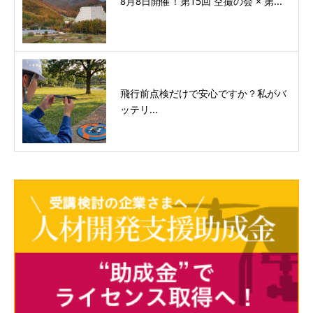
8月8日開催！第15回 空撮の会 × 第...
飛行前点検だけで安心ですか？私がバ
ッテリ...