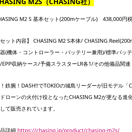
HASING M2S（CHASING社）
HASING M2 S 基本セット(200mケーブル) 438,000円
セット内容】 CHASING M2 S本体/ CHASING Ree
器(機体・コントローラー・バッテリー兼用)/標準バッテリー(
/EPP収納ケース/予備スラスターLR各1/その他備品関連
！鉄腕！DASH!!でTOKIOの城島リーダーが旧モデル「
ドローンの火付け役となったCHASING M2が更なる
して販売されています。
製品詳細
https://chasing.jp/product/chasing-m2s/