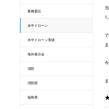
当
業務委託
1
水中ドローン
で
水中ドローン実績
ま
海外展示会
今
消防
ま
消防団
★
福島県