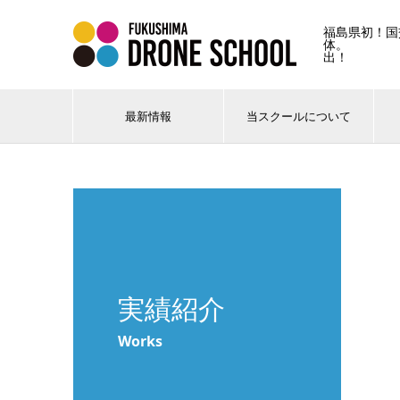
福島県初！国
体。 
出！
最新情報
当スクールについて
実績紹介
Works