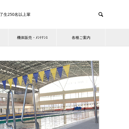

0名以上輩
機体販売・ﾒﾝﾃﾅﾝｽ
各種ご案内