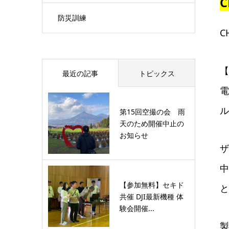
C
防災訓練
C
【
最近の記事
トピックス
電
ル
第15回空撮の会 雨
天のため開催中止の
お知らせ
ザ
中
【参加無料】セキド
と
共催 DJI最新機種 体
験会開催...