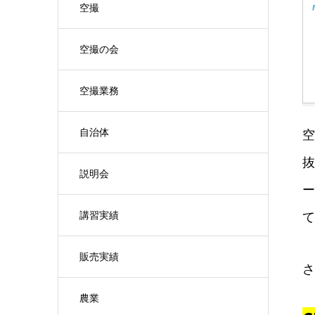
空撮
空撮の会
空撮業務
自治体
空
抜
説明会
ー
講習実績
て
販売実績
さ
農業