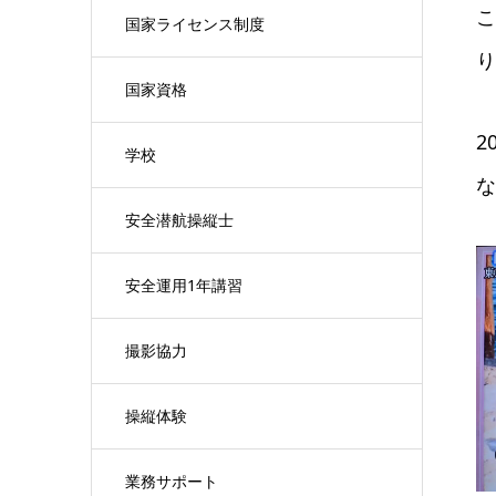
こ
国家ライセンス制度
り
国家資格
2
学校
な
安全潜航操縦士
安全運用1年講習
撮影協力
操縦体験
業務サポート