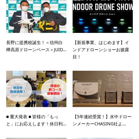
長野に提携校誕生！＜信州白
【新規事業、はじめます】イ
樺高原ドローンベース＞JUID...
ンドアドローンショーお披露
目！
■ 重大発表 ■ 皆様の「もっ
【5年連続受賞！】水中ドロー
と」にお応えします！休日利...
ンメーカーCHASING社よ...