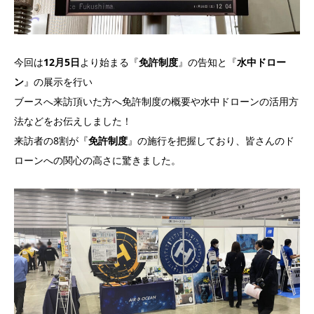
今回は
12月5日
より始まる『
免許制度
』の告知と『
水中ドロー
ン
』の展示を行い
ブースへ来訪頂いた方へ免許制度の概要や水中ドローンの活用方
法などをお伝えしました！
来訪者の8割が『
免許制度
』の施行を把握しており、皆さんのド
ローンへの関心の高さに驚きました。