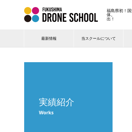
福島県初！国
体。 
出！
最新情報
当スクールについて
実績紹介
Works