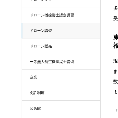
多
ドローン機操縦士認定講習
受
ドローン講習
ドローン販売
現
一等無人航空機操縦士講習
ま
企業
数
よ
免許制度
公民館
「