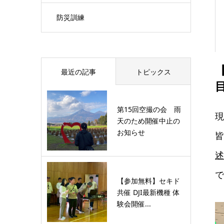
防災訓練
最近の記事
トピックス
第15回空撮の会 雨
現
天のため開催中止の
お知らせ
皆
述
で
【参加無料】セキド
共催 DJI最新機種 体
験会開催...