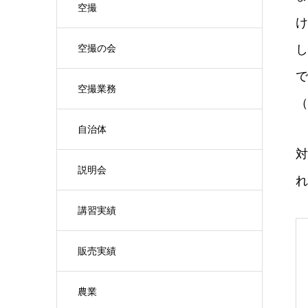
空撮
け
し
空撮の会
で
空撮業務
（
自治体
対
説明会
れ
講習実績
販売実績
農業