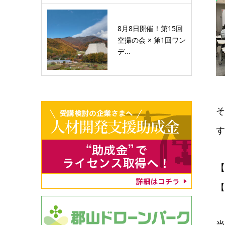
8月8日開催！第15回
空撮の会 × 第1回ワン
デ...
そ
す
【
【
当