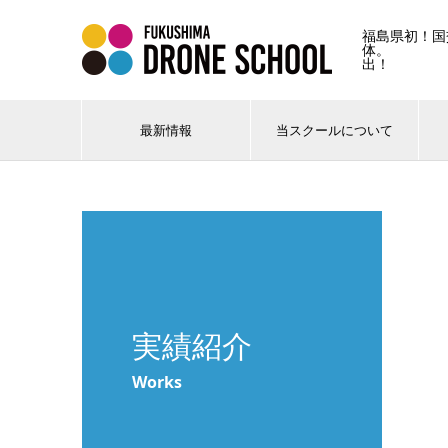
福島県初！国
体。 
出！
最新情報
当スクールについて
実績紹介
Works