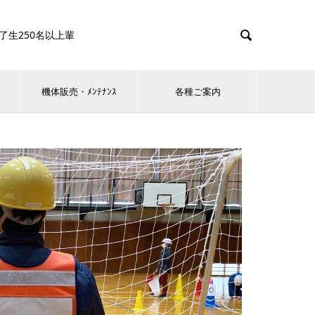

0名以上輩
機体販売・ﾒﾝﾃﾅﾝｽ
各種ご案内