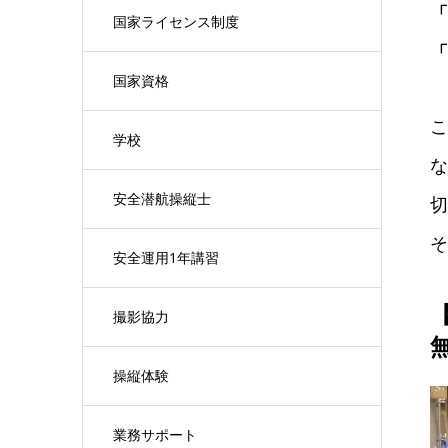
「
国家ライセンス制度
「
国家資格
こ
学校
な
安全潜航操縦士
切
そ
安全運用1年講習
撮影協力
操縦体験
業務サポート