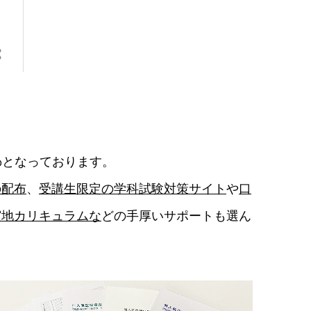
%となっております。
の配布
、
受講生限定の学科試験対策サイト
や
口
実地カリキュラムな
どの手厚いサポートも選ん