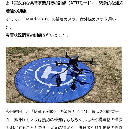
より実践的な
異常事態飛行の訓練（ATTIモード）
、緊急的な
遠方
着陸の訓練
、
そして、「Matrice300」の望遠カメラ、赤外線カメラを用い
た、
災害状況調査の訓練
を行いました。
今回使用した「Matrice300」の望遠カメラは、最大200倍ズー
ム、赤外線カメラは熱源の検知はもちろん、地表や構造物の温度
を測定することもでき、火元の特定や、遭難者や野生動物の捜索